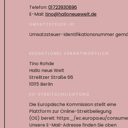
Telefon:
01723930896
E-Mail:
tino@halloneuewelt.de
UMSATZSTEUER-ID
Umsatzsteuer-Identifikationsnummer gemä
REDAKTIONEL VERANTWORTLICH
Tino Rohde
Hallo neue Welt
Strelitzer Straße 66
10115 Berlin
EU-STREITSCHLICHTUNG
Die Europäische Kommission stellt eine
Plattform zur Online-Streitbeilegung
(OS) bereit: https:_/ec.europa.eu/consume
Unsere E-Mail-Adresse finden Sie oben